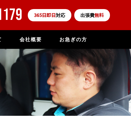
1179
365日即日
無料
対応
出張費
て
会社概要
お急ぎの方