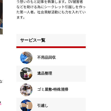
う想いのもと記事を執筆します。DV被害者
などを助ける為にシークレット引越しを作っ
た第一人者。社会貢献活動にも力を入れてい
ます。
サービス一覧
不用品回収
遺品整理
な
ゴミ屋敷•特殊清掃
ク
引越し