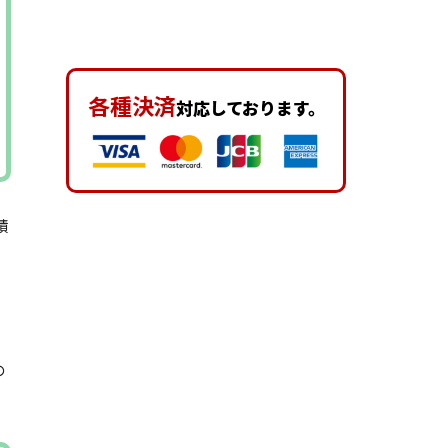
各種決済
対応しております。
積
の