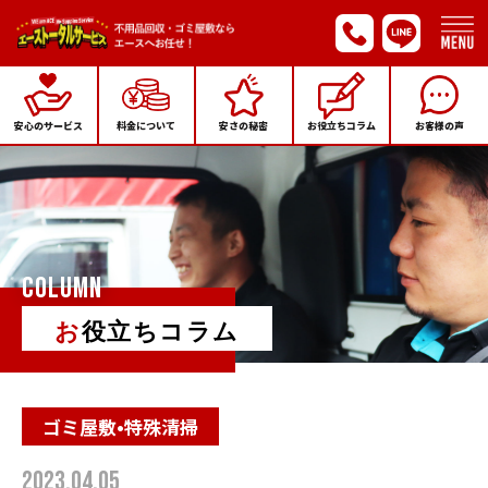
安心のサービス
料金について
安さの秘密
お役立ちコラム
お客様の声
COLUMN
お役立ちコラム
ゴミ屋敷•特殊清掃
2023.04.05