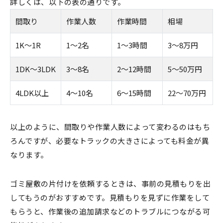
詳しくは、以下の表の通りです。
間取り
作業人数
作業時間
相場
1K〜1R
1〜2名
1〜3時間
3〜8万円
1DK〜3LDK
3〜8名
2〜12時間
5〜50万円
4LDK以上
4〜10名
6〜15時間
22〜70万円
以上のように、間取りや作業人数によって変わるのはもち
ろんですが、必要なトラックの大きさによっても料金が異
なります。
ゴミ屋敷の片付けを依頼するときは、事前の見積もりを出
してもうのがおすすめです。見積もりを見ずに作業をして
もらうと、作業後の追加請求などのトラブルにつながる可