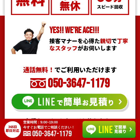
YES!! WE’RE ACE!!!
接客マナーを心得た
親切
で
丁寧
なスタッフ
がお伺いします
通話無料！
でご利用いただけます
050-3647-1179
各種クレジットカードも使えます！
営業時間：9:00~19:00
365日
今すぐお電話でご相談ください！
即日対応
050-3647-1179